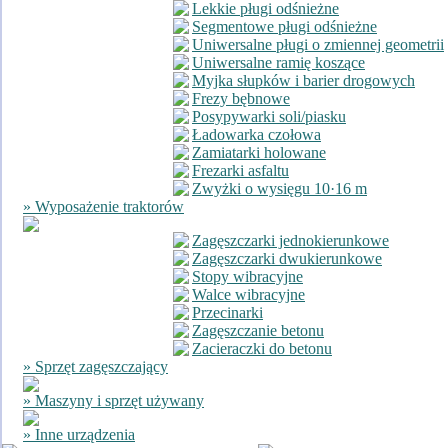
Lekkie pługi odśnieżne
Segmentowe pługi odśnieżne
Uniwersalne pługi o zmiennej geometrii
Uniwersalne ramię koszące
Myjka słupków i barier drogowych
Frezy bębnowe
Posypywarki soli/piasku
Ładowarka czołowa
Zamiatarki holowane
Frezarki asfaltu
Zwyżki o wysięgu 10·16 m
» Wyposażenie traktorów
Zagęszczarki jednokierunkowe
Zagęszczarki dwukierunkowe
Stopy wibracyjne
Walce wibracyjne
Przecinarki
Zagęszczanie betonu
Zacieraczki do betonu
» Sprzęt zagęszczający
» Maszyny i sprzęt używany
» Inne urządzenia