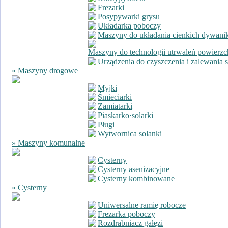
Frezarki
Posypywarki grysu
Układarka poboczy
Maszyny do układania cienkich dywan
Maszyny do technologii utrwaleń powierz
Urządzenia do czyszczenia i zalewania s
» Maszyny drogowe
Myjki
Śmieciarki
Zamiatarki
Piaskarko·solarki
Pługi
Wytwornica solanki
» Maszyny komunalne
Cysterny
Cysterny asenizacyjne
Cysterny kombinowane
» Cysterny
Uniwersalne ramię robocze
Frezarka poboczy
Rozdrabniacz gałęzi