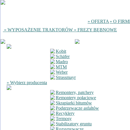
» OFERTA
» O FIRM
» WYPOSAŻENIE TRAKTORÓW
» FREZY BĘBNOWE
Kobit
Schäfer
Madro
MTM
Weber
Strassmayr
» Wybierz producenta
Remontery, patchery
Remontery połaciowe
Skrapiarki bitumów
Podgrzewacze asfaltów
Recyklery
Termosy
Stabilizatory gruntu
Rozsypywacze